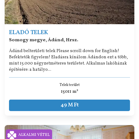
ELADÓ TELEK
Somogy megye, Ádánd, Hrsz.
Ádánd belterületi telek Please scroll down for English!
Befektetők figyelem! Eladásra kínálom Ádándon ezt a több,
mint 15.000 négyzetméteres területet. Alkalmas lakóházak
építésére: a hatályo...
Telek terület
15011 m²
49 M Ft
ALKALMI VÉTEL