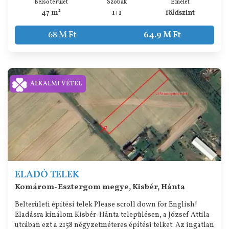
Belső terület
Szobák
Emelet
47 m²
1+1
földszint
68 M Ft
64.9 M Ft
ALKALMI VÉTEL
ELADÓ TELEK
Komárom-Esztergom megye, Kisbér, Hánta
Belterületi építési telek Please scroll down for English!
Eladásra kínálom Kisbér-Hánta településen, a József Attila
utcában ezt a 2158 négyzetméteres építési telket. Az ingatlan