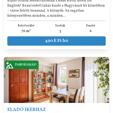
Kiadó otthon Ferencvárosban Please scroll down for
English! Rezsivédett lakás kiadó a Nagyvárad tér közelében
– város feletti terasszal. A környék: Az ingatlan
környezetében minden, a minden...
Belső terület
Szobák
Emelet
76 m²
3
6
490 E Ft/hó
PANORÁMÁS!
ELADÓ IKERHÁZ