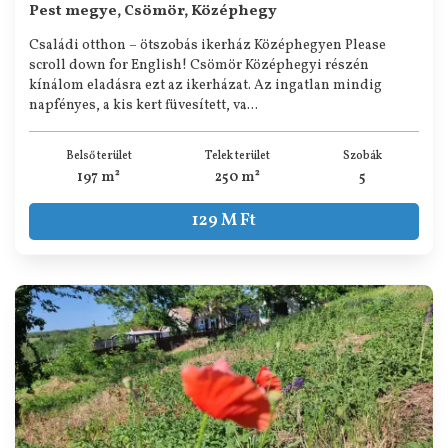
Pest megye, Csömör, Középhegy
Családi otthon – ötszobás ikerház Középhegyen Please
scroll down for English! Csömör Középhegyi részén
kínálom eladásra ezt az ikerházat. Az ingatlan mindig
napfényes, a kis kert füvesített, va...
Belső terület
Telek terület
Szobák
197 m²
250 m²
5
129 M Ft