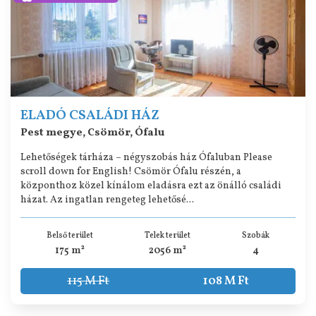
ELADÓ CSALÁDI HÁZ
Pest megye, Csömör, Ófalu
Lehetőségek tárháza – négyszobás ház Ófaluban Please
scroll down for English! Csömör Ófalu részén, a
központhoz közel kínálom eladásra ezt az önálló családi
házat. Az ingatlan rengeteg lehetősé...
Belső terület
Telek terület
Szobák
175 m²
2056 m²
4
115 M Ft
108 M Ft