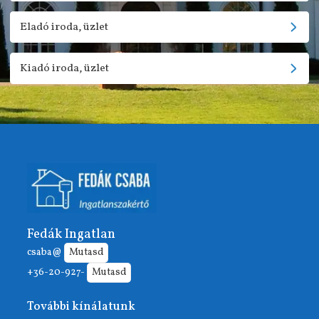
Eladó iroda, üzlet
Kiadó iroda, üzlet
Fedák Ingatlan
csaba@
Mutasd
+36-20-927-
Mutasd
További kínálatunk