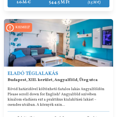
1.6 M €
544.5 M Ft
(1.5 M €)
KIEMELT
ELADÓ TÉGLALAKÁS
Budapest, XIII. kerület, Angyalföld, Üteg utca
Rövid határidővel költözhető fiatalos lakás Angyalföldön
Please scroll down for English! Angyalföld szívében
kínálom eladásra ezt a praktikus kialakítású lakást –
csendes utcában. A környék szin...