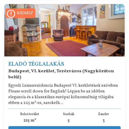
KIEMELT
ELADÓ TÉGLALAKÁS
Budapest, VI. kerület, Terézváros (Nagykörúton
belül)
Egyedi Luxusrezidencia Budapest VI. kerületének szívében
Please scroll down for English! Lépjen be az időtlen
elegancia és a klasszikus európai kifinomultság világába
ebben a 225 m²-es, sarokelh...
Belső terület
Szobák
Emelet
225 m²
5
3