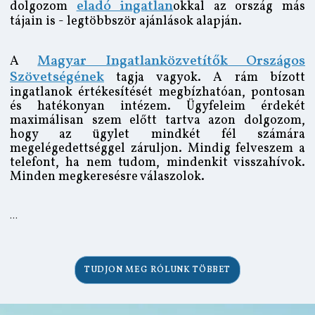
eladó ingatlan
dolgozom
okkal az ország más
tájain is - legtöbbször ajánlások alapján.
Magyar Ingatlanközvetítők Országos
A
Szövetségének
tagja vagyok. A rám bízott
ingatlanok értékesítését megbízhatóan, pontosan
és hatékonyan intézem. Ügyfeleim érdekét
maximálisan szem előtt tartva azon dolgozom,
hogy az ügylet mindkét fél számára
megelégedettséggel záruljon. Mindig felveszem a
telefont, ha nem tudom, mindenkit visszahívok.
Minden megkeresésre válaszolok.
...
TUDJON MEG RÓLUNK TÖBBET