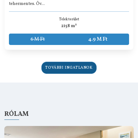
tehermentes. Öv...
Telek terület
2158 m²
6 M Ft
4.9 M Ft
TOVÁBBI INGATLANOK
RÓLAM