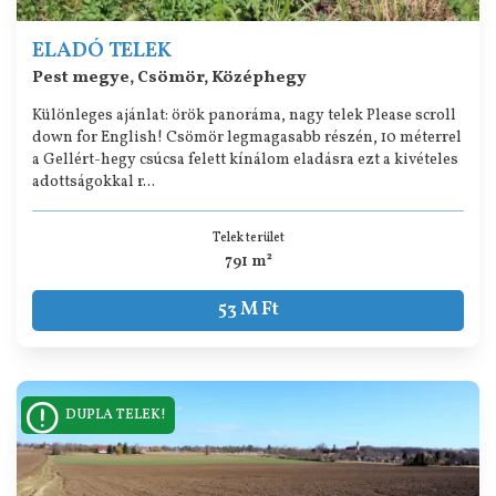
ELADÓ TELEK
Pest megye, Csömör, Középhegy
Különleges ajánlat: örök panoráma, nagy telek Please scroll
down for English! Csömör legmagasabb részén, 10 méterrel
a Gellért-hegy csúcsa felett kínálom eladásra ezt a kivételes
adottságokkal r...
Telek terület
791 m²
53 M Ft
DUPLA TELEK!