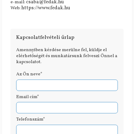
csaba@fedak.hu
e-mail:
https://www.fedak.hu
Web:
Kapcsolatfelvételi űrlap
Amennyiben kérdése merülne fel, küldje el
elérhetőségét és munkatársunk felveszi Önnel a
kapcsolatot.
Az Ön neve*
Email cím*
Telefonszám*