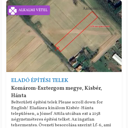
Azonosító: 54_fecs
ALKALMI VÉTEL
ELADÓ ÉPÍTÉSI TELEK
Komárom-Esztergom megye, Kisbér,
Hánta
Belterületi építési telek Please scroll down for
English! Eladásra kínálom Kisbér-Hánta
településen, a József Attila utcában ezt a 2158
négyzetméteres építési telket. Az ingatlan
tehermentes. Övezeti besorolása szerint Lf-6, ami