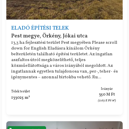
ELADÓ ÉPÍTÉSI TELEK
Pest megye, Örkény, Jókai utca
13,3 ha fejlesztési terület Pest megyében Please scroll
down for English Eladásra kínálom Örkény
belterületén található építési területet. Az ingatlan
aszfaltos útról megközelíthető, teljes
közműellátottsága a város irányából megoldott. Az
ingatlannak egyetlen tulajdonosa van, per-, teher- és
igénymentes – azonnal birtokba vehető. Ru...
Irányár
Telek terület
350 M Ft
133025 m²
(2.63 E Ft/㎡)