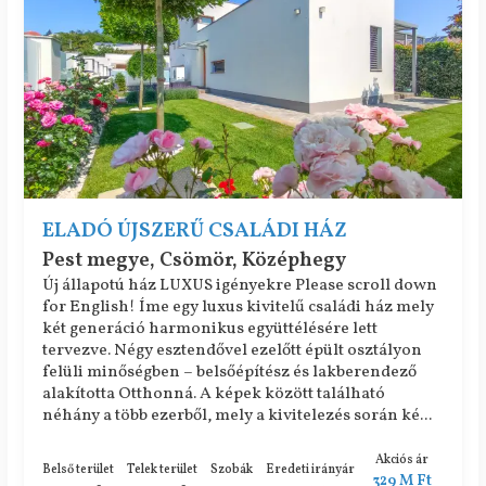
ELADÓ ÚJSZERŰ CSALÁDI HÁZ
Pest megye, Csömör, Középhegy
Új állapotú ház LUXUS igényekre Please scroll down
for English! Íme egy luxus kivitelű családi ház mely
két generáció harmonikus együttélésére lett
tervezve. Négy esztendővel ezelőtt épült osztályon
felüli minőségben – belsőépítész és lakberendező
alakította Otthonná. A képek között található
néhány a több ezerből, mely a kivitelezés során ké...
Akciós ár
Belső terület
Telek terület
Szobák
Eredeti irányár
329 M Ft