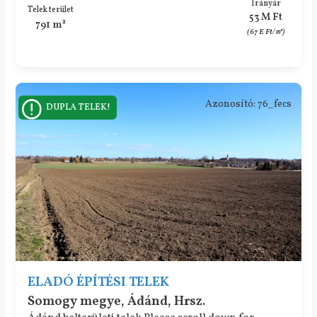
Irányár
Telek terület
53 M Ft
791 m²
(67 E Ft/㎡)
Azonosító: 76_fecs
DUPLA TELEK!
ELADÓ ÉPÍTÉSI TELEK
Somogy megye, Ádánd, Hrsz.