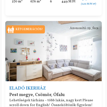
270 m²
676 m²
6
449 M Ft
(1.22 M Ft/㎡)
Azonosító: 19_fecs
KÉTGENERÁCIÓS!
ELADÓ IKERHÁZ
Pest megye, Csömör, Ófalu
Lehetőségek tárháza – több lakás, nagy kert Please
scroll down for English! Összeköltözők figyelem!