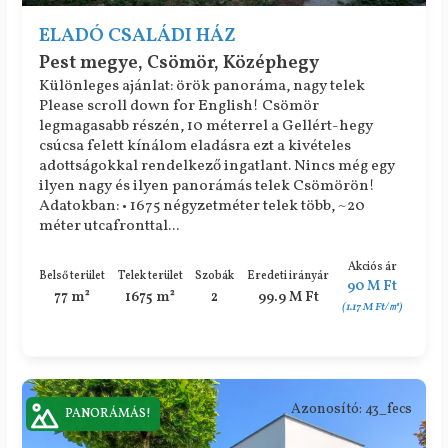
ELADÓ CSALÁDI HÁZ
Pest megye, Csömör, Középhegy
Különleges ajánlat: örök panoráma, nagy telek
Please scroll down for English! Csömör
legmagasabb részén, 10 méterrel a Gellért-hegy
csúcsa felett kínálom eladásra ezt a kivételes
adottságokkal rendelkező ingatlant. Nincs még egy
ilyen nagy és ilyen panorámás telek Csömörön!
Adatokban: • 1675 négyzetméter telek több, ~20
méter utcafronttal...
Akciós ár
Belső terület
Telek terület
Szobák
Eredeti irányár
90 M Ft
77 m²
1675 m²
2
99.9 M Ft
(1.17 M Ft/㎡)
Azonosító: 43_fecs
PANORÁMÁS!