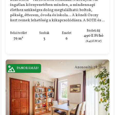
ingatlan környezetében minden, a mindennapi
élethez szükséges dolog megtalálható: boltok,
pékség, étterem, óvoda és iskola… A közeli Orczy
kert remek lehetőség a kikapcsolódásra. A SOTE és ...
Bérleti díj
Belső terület
Szobák
Emelet
490 E Ft/hó
76 m²
3
6
(6.45 E Ft/㎡)
Azonosító: 78_fecs
PANORÁMÁS!