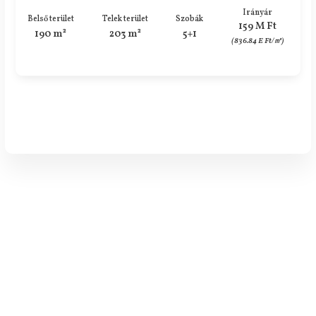
Irányár
Belső terület
Telek terület
Szobák
159 M Ft
190 m²
203 m²
5+1
(836.84 E Ft/㎡)