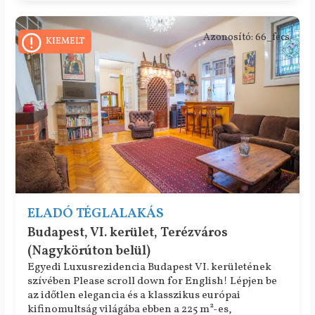
Azonosító: 66_fecs
KIEMELT
ELADÓ TÉGLALAKÁS
Budapest, VI. kerület, Terézváros
(Nagykörúton belül)
Egyedi Luxusrezidencia Budapest VI. kerületének
szívében Please scroll down for English! Lépjen be
az időtlen elegancia és a klasszikus európai
kifinomultság világába ebben a 225 m²-es,