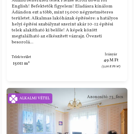
Ádánd belterületi telek Please scroll down for
English! Befektetők figyelem! Eladásra kínálom
Ádándon ezt a több, mint 15.000 négyzetméteres
területet. Alkalmas lakóházak építésére: a hatályos
helyi építési szabályzat szerint akár 10-12 építési
telek alakítható ki belőle! A képek között
megtalálható az elkészített vázrajz. Övezeti
besorolá...
Irányár
Telek terület
49 M Ft
15011 m²
(3.26 E Ft/㎡)
Azonosító: 73_fecs
ALKALMI VÉTEL