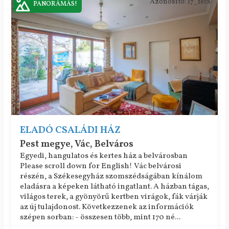
Azonosító: 17_fecs
PANORÁMÁS!
ELADÓ CSALÁDI HÁZ
Pest megye, Vác, Belváros
Egyedi, hangulatos és kertes ház a belvárosban
Please scroll down for English! Vác belvárosi
részén, a Székesegyház szomszédságában kínálom
eladásra a képeken látható ingatlant. A házban tágas,
világos terek, a gyönyörű kertben virágok, fák várják
az új tulajdonost. Következzenek az információk
szépen sorban: - összesen több, mint 170 né...