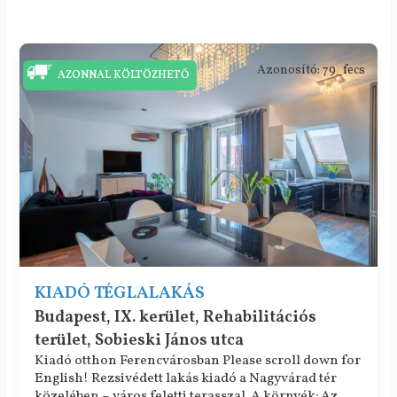
Azonosító: 79_fecs
AZONNAL KÖLTÖZHETŐ
KIADÓ TÉGLALAKÁS
Budapest, IX. kerület, Rehabilitációs
terület, Sobieski János utca
Kiadó otthon Ferencvárosban Please scroll down for
English! Rezsivédett lakás kiadó a Nagyvárad tér
közelében – város feletti terasszal. A környék: Az