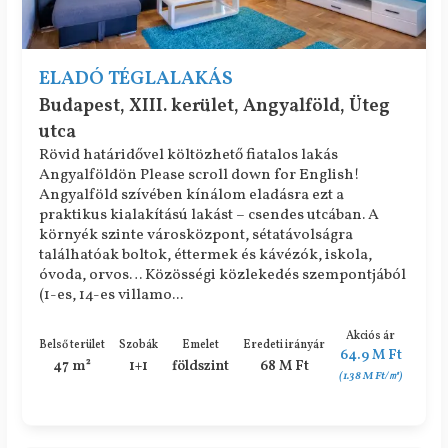
ELADÓ TÉGLALAKÁS
Budapest, XIII. kerület, Angyalföld, Üteg
utca
Rövid határidővel költözhető fiatalos lakás
Angyalföldön Please scroll down for English!
Angyalföld szívében kínálom eladásra ezt a
praktikus kialakítású lakást – csendes utcában. A
környék szinte városközpont, sétatávolságra
találhatóak boltok, éttermek és kávézók, iskola,
óvoda, orvos… Közösségi közlekedés szempontjából
(1-es, 14-es villamo...
Akciós ár
Belső terület
Szobák
Emelet
Eredeti irányár
64.9 M Ft
47 m²
1+1
földszint
68 M Ft
(1.38 M Ft/㎡)