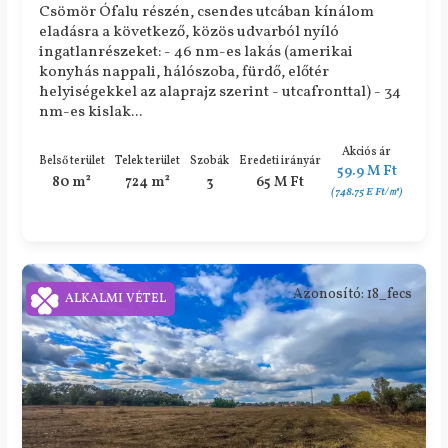
Csömör Ófalu részén, csendes utcában kínálom
eladásra a következő, közös udvarból nyíló
ingatlanrészeket: - 46 nm-es lakás (amerikai
konyhás nappali, hálószoba, fürdő, előtér
helyiségekkel az alaprajz szerint - utcafronttal) - 34
nm-es kislak...
Akciós ár
Belső terület
Telek terület
Szobák
Eredeti irányár
59.9 M Ft
80 m²
724 m²
3
65 M Ft
(748.75 E Ft/㎡)
Azonosító: 18_fecs
ALKALMI VÉTEL