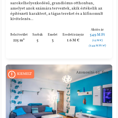
sarokelhelyezkedésű, grandiózus otthonban,
amelyet azok számára terveztek, akik értékelik az
építészeti karaktert, a tágas tereket és a kifinomult
kivitelezés...
Akciós ár
549 M Ft
Belső terület
Szobák
Emelet
Eredeti irányár
225 m²
5
3
1.6 M €
(1.5 M €)
(2.44 M Ft/㎡)
Azonosító: 62_fecs
KIEMELT