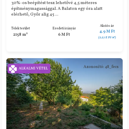
30%-os beépítést tesz lehetővé 4,5 méteres
építménymagassággal. A Balaton egy óra alatt
elérhető, Győr alig 45 ...
Akciós ár
Telek terület
Eredeti irányár
4.9 M Ft
2158 m²
6 M Ft
(2.27 E Ft/㎡)
Azonosító: 48_fecs
ALKALMI VÉTEL