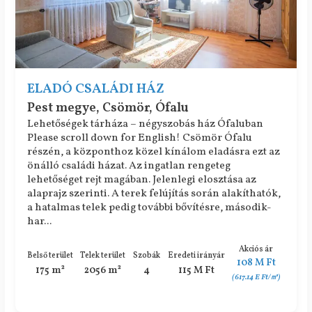
ELADÓ CSALÁDI HÁZ
Pest megye, Csömör, Ófalu
Lehetőségek tárháza – négyszobás ház Ófaluban
Please scroll down for English! Csömör Ófalu
részén, a központhoz közel kínálom eladásra ezt az
önálló családi házat. Az ingatlan rengeteg
lehetőséget rejt magában. Jelenlegi elosztása az
alaprajz szerinti. A terek felújítás során alakíthatók,
a hatalmas telek pedig további bővítésre, második-
har...
Akciós ár
Belső terület
Telek terület
Szobák
Eredeti irányár
108 M Ft
175 m²
2056 m²
4
115 M Ft
(617.14 E Ft/㎡)