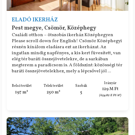
ELADÓ IKERHÁZ
Pest megye, Csömör, Középhegy
Családi otthon – ötszobás ikerház Középhegyen
Please scroll down for English! Csömör Középhegyi
részén kínálom eladásra ezt az ikerházat. Az
ingatlan mindig napfényes, a kis kert füvesített, van
elég tér baráti összejövetelekre, de a sarkában
megterem a paradicsom is. A földszint: közösségi tér
baráti összejövetelekhez, mely a lépcsővel jól ...
Irányár
Belső terület
Telek terület
Szobák
129 M Ft
197 m²
250 m²
5
(654.82 E Ft/㎡)
Azonosító: 77_fecs