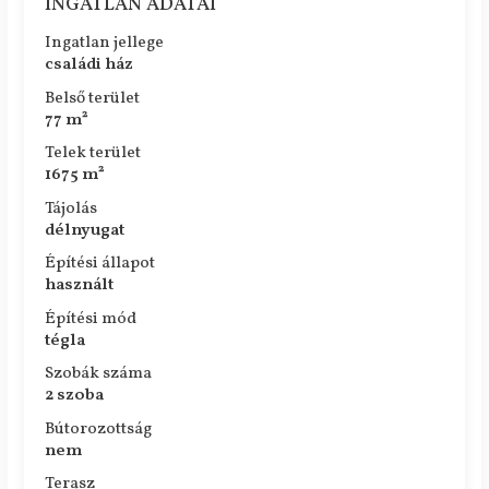
INGATLAN ADATAI
Ingatlan jellege
családi ház
Belső terület
77 m²
Telek terület
1675 m²
Tájolás
délnyugat
Építési állapot
használt
Építési mód
tégla
Szobák száma
2 szoba
Bútorozottság
nem
Terasz