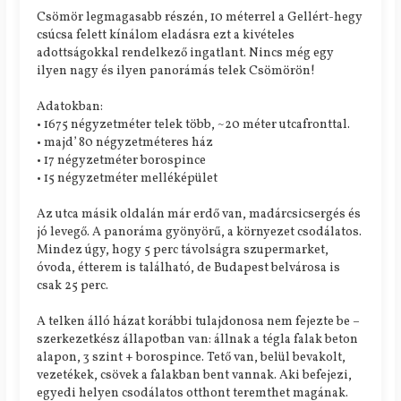
Csömör legmagasabb részén, 10 méterrel a Gellért-hegy
csúcsa felett kínálom eladásra ezt a kivételes
adottságokkal rendelkező ingatlant. Nincs még egy
ilyen nagy és ilyen panorámás telek Csömörön!
Adatokban:
• 1675 négyzetméter telek több, ~20 méter utcafronttal.
• majd’ 80 négyzetméteres ház
• 17 négyzetméter borospince
• 15 négyzetméter melléképület
Az utca másik oldalán már erdő van, madárcsicsergés és
jó levegő. A panoráma gyönyörű, a környezet csodálatos.
Mindez úgy, hogy 5 perc távolságra szupermarket,
óvoda, étterem is található, de Budapest belvárosa is
csak 25 perc.
A telken álló házat korábbi tulajdonosa nem fejezte be –
szerkezetkész állapotban van: állnak a tégla falak beton
alapon, 3 szint + borospince. Tető van, belül bevakolt,
vezetékek, csövek a falakban bent vannak. Aki befejezi,
egyedi helyen csodálatos otthont teremthet magának.