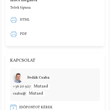
nincs megadva
Telek típusa
HTML
PDF
KAPCSOLAT
Fedák Csaba
Mutasd
+36 20 927
Mutasd
csaba@
IDŐPONTOT KÉREK