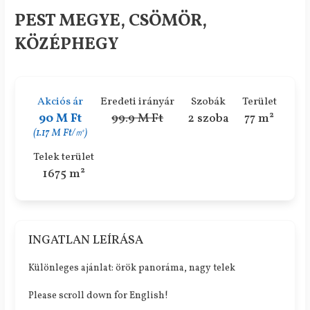
PEST MEGYE, CSÖMÖR,
KÖZÉPHEGY
Akciós ár
Eredeti irányár
Szobák
Terület
90 M Ft
99.9 M Ft
2 szoba
77 m²
(1.17 M Ft/㎡)
Telek terület
1675 m²
INGATLAN LEÍRÁSA
Különleges ajánlat: örök panoráma, nagy telek
Please scroll down for English!