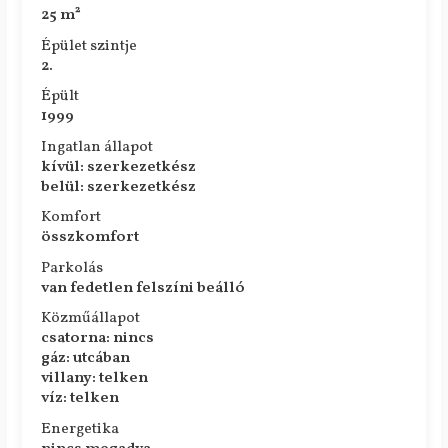
25 m²
Épület szintje
2.
Épült
1999
Ingatlan állapot
kívül: szerkezetkész
belül: szerkezetkész
Komfort
összkomfort
Parkolás
van fedetlen felszíni beálló
Közműállapot
csatorna: nincs
gáz: utcában
villany: telken
víz: telken
Energetika